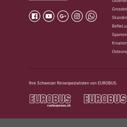
Österre
Grossbri
Skandin
BeNeLux
Spanien
Kroatien
Osteuro
Ihre Schweizer Reisespezialisten von EUROBUS: