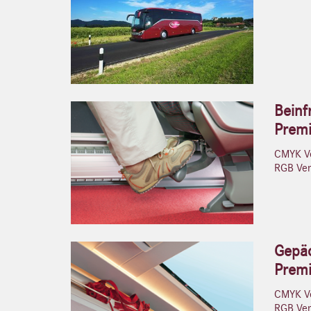
Beinf
Prem
CMYK Ve
RGB Vers
Gepäc
Prem
CMYK Ve
RGB Vers