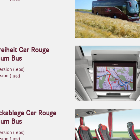
reiheit Car Rouge
ium Bus
rsion (.eps)
ion (.jpg)
kablage Car Rouge
ium Bus
rsion (.eps)
ion (.jpg)