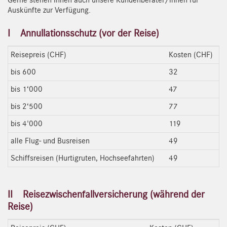
Gerne stehen Ihnen auch unsere Kundenberater/innen für
Auskünfte zur Verfügung.
I Annullationsschutz (vor der Reise)
Reisepreis (CHF)
Kosten (CHF)
bis 600
32
bis 1‘000
47
bis 2‘500
77
bis 4'000
119
alle Flug- und Busreisen
49
Schiffsreisen (Hurtigruten, Hochseefahrten)
49
II Reisezwischenfallversicherung (während der
Reise)