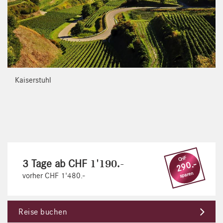
Kaiserstuhl
CHF
3 Tage ab CHF
1'190.-
290.-
sparen
vorher CHF 1'480.-
Reise buchen